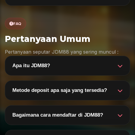
FAQ
Pertanyaan Umum
Pertanyaan seputar JDM88 yang sering muncul :
Apa itu JDM88?
Metode deposit apa saja yang tersedia?
Bagaimana cara mendaftar di JDM88?