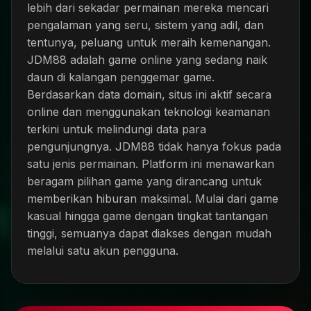
lebih dari sekadar permainan mereka mencari
pengalaman yang seru, sistem yang adil, dan
tentunya, peluang untuk meraih kemenangan.
JDM88 adalah game online yang sedang naik
daun di kalangan penggemar game.
Berdasarkan data domain, situs ini aktif secara
online dan menggunakan teknologi keamanan
terkini untuk melindungi data para
pengunjungnya. JDM88 tidak hanya fokus pada
satu jenis permainan. Platform ini menawarkan
beragam pilihan game yang dirancang untuk
memberikan hiburan maksimal. Mulai dari game
kasual hingga game dengan tingkat tantangan
tinggi, semuanya dapat diakses dengan mudah
melalui satu akun pengguna.