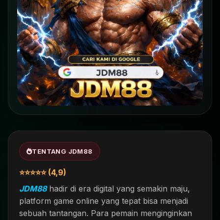
TENTANG JDM88
⭐⭐⭐⭐⭐ (4,9)
JDM88
hadir di era digital yang semakin maju,
platform game online yang tepat bisa menjadi
sebuah tantangan. Para pemain menginginkan